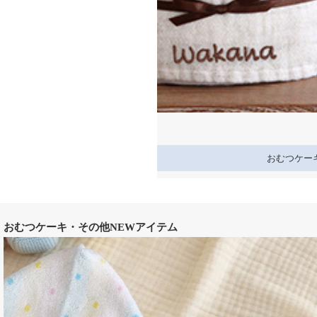
miffy x Little Dutch ナチュラルタオルおむつケーキ
5,500円 送料無料
おむつケー
おむつケーキ・その他NEWアイテム