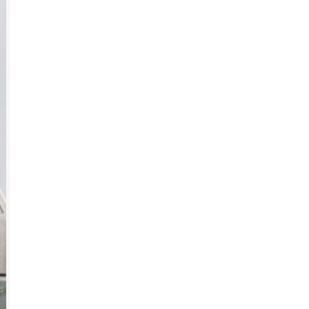
My favorite day メリーマイヤー タオルおむつケーキ
モン
10,500円 送料無料
5,50
3
5