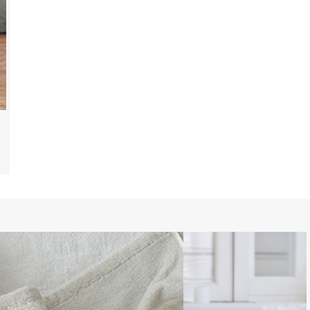
メリーマイヤーおむつケーキ
Sass
5,240円
5,98