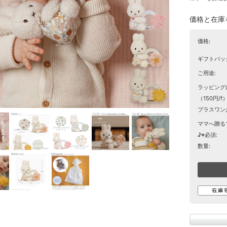
価格と在庫
価格:
ギフトバッ
ご用途:
ラッピング
（150円/f）
プラスワン
ママへ贈る
♪※必須:
数量: