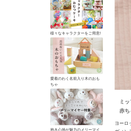
様々なキャラクターをご用意!
愛着のわく名前入り木のおも
ちゃ
ミッ
赤ち
ヨーロ
抱き心地が魅力のメリーマイ