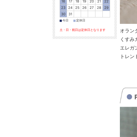
16
17
18
19
20
21
22
23
24
25
26
27
28
29
30
31
■
■
今日
定休日
土・日・祝日は定休日となります
オラン
くすみ
エレガ
トレン