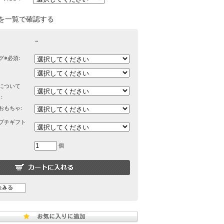
を一覧で確認する
−
グ※必須:
について
:
おもちゃ:
プチギフト
個