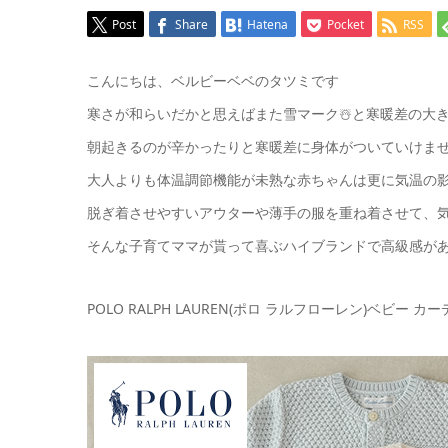
Post
Share
Hatena
Pocket
RSS
こんにちは、ベルビーベベのタツミです
寒さが和らいだかと思えばまた雪マーク☃️と寒暖差の大
朝起きるのが辛かったりと寒暖差に身体がついていけませ
大人よりも体温調節機能が未熟な赤ちゃんは更に気温の影
脱ぎ着させやすいアウターや薄手の服を重ね着させて、
そんな子育てママが貰って喜ぶハイブランドで高級感が
POLO RALPH LAUREN(ポロ ラルフローレン)ベビー カ