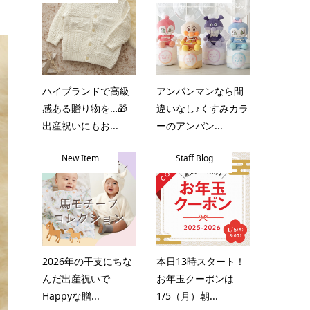
ハイブランドで高級
アンパンマンなら間
感ある贈り物を…🎁
違いなし♪くすみカラ
出産祝いにもお...
ーのアンパン...
New Item
Staff Blog
2026年の干支にちな
本日13時スタート！
んだ出産祝いで
お年玉クーポンは
Happyな贈...
1/5（月）朝...