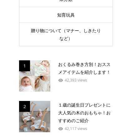
知育玩具
贈り物について（マナー、しきたり
など）
おくるみ巻き方別！おスス
1
メアイテムを紹介します！
42,393 views
１歳の誕生日プレゼントに
2
大人気の木のおもちゃ！お
すすめのご紹介
42,117 views