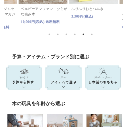
セ
ベルビーアンファン ひらが
ふりふりおとつみき
【ベビーウ
ジ
な積み木
イズ（Hola
3,300円(税込)
ペラ！バナ
10,000円(税込) 送料無料
13,200円
予算・アイテム・ブランド別に選ぶ
木の玩具を年齢から選ぶ