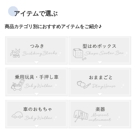
アイテムで選ぶ
商品カテゴリ別におすすめアイテムをご紹介♪
labellabel（レーベルレーベル）ア
Lumiere Cubes アクリル＆木の積
ベルビーアンファン ひらがなつ
お名前プレート付き ウォーカー&
クティビティキューブ
み木 26ピース(日本製)
みき
ライド
8,800円(税込) 送料無料
11,200円(税込) 送料無料
10,000円(税込) 送料無料
13,200円(税込) 送料無料
お名前入り Sweet
のっておして!すくす
名前入りミッフィー
ポーラービー
音いっぱいつみき
名入れファーストウ
Melody Maker -スウィ
くウォーカー
ブロックス
（PolarB）名前入りお
ッディバイク
5,500円(税込) 送料無
ートメロディーメー
ままごとキッチン
12,980円(税込) 送料無
5,500円(税込) 送料無
料
11,000円(税込) 送料無
カー-