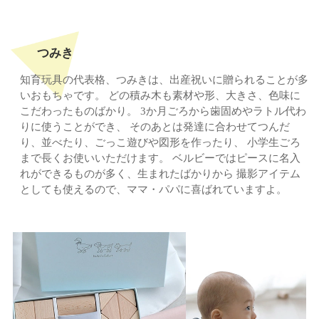
料
料
14,500円(税込) 送料無
料
8,965円(税込) 送料無
料
料
つみき
知育玩具の代表格、つみきは、出産祝いに贈られることが多
いおもちゃです。
どの積み木も素材や形、大きさ、色味に
こだわったものばかり。
3か月ごろから歯固めやラトル代わ
りに使うことができ、
そのあとは発達に合わせてつんだ
り、並べたり、ごっこ遊びや図形を作ったり、
小学生ごろ
まで長くお使いいただけます。
ベルビーではピースに名入
れができるものが多く、生まれたばかりから
撮影アイテム
としても使えるので、ママ・パパに喜ばれていますよ。