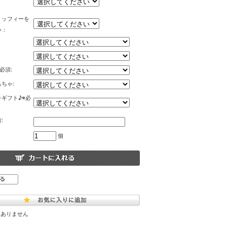
ミッフィーを
い：
必須:
ちゃ:
ギフト♪※必
:
個
はありません