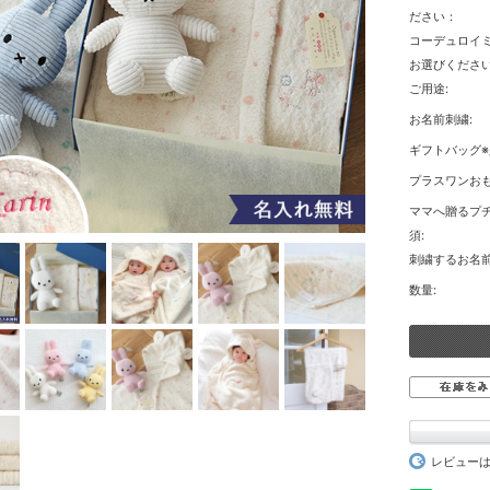
ださい：
コーデュロイ
お選びくださ
ご用途:
お名前刺繍:
ギフトバッグ※
プラスワンおも
ママへ贈るプチ
須:
刺繍するお名前
数量:
レビュー