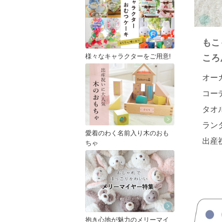
もこ
様々なキャラクターをご用意!
ころ
オー
コー
タオ
ラン
愛着のわく名前入り木のおも
出産
ちゃ
抱き心地が魅力のメリーマイ