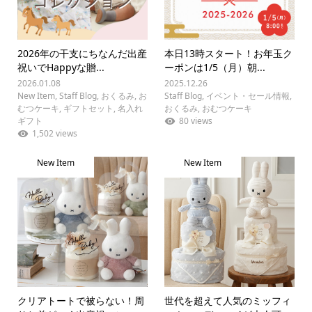
2026年の干支にちなんだ出産
本日13時スタート！お年玉ク
祝いでHappyな贈...
ーポンは1/5（月）朝...
2026.01.08
2025.12.26
New Item
,
Staff Blog
,
おくるみ
,
お
Staff Blog
,
イベント・セール情報
,
むつケーキ
,
ギフトセット
,
名入れ
おくるみ
,
おむつケーキ
ギフト
80 views
1,502 views
New Item
New Item
クリアトートで被らない！周
世代を超えて人気のミッフィ