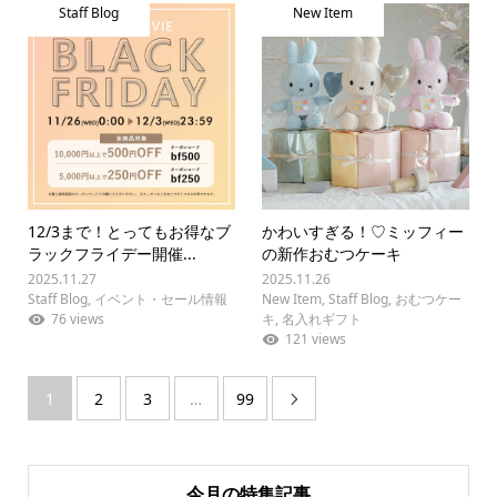
Staff Blog
New Item
12/3まで！とってもお得なブ
かわいすぎる！♡ミッフィー
ラックフライデー開催...
の新作おむつケーキ
2025.11.27
2025.11.26
Staff Blog
,
イベント・セール情報
New Item
,
Staff Blog
,
おむつケー
76 views
キ
,
名入れギフト
121 views
1
2
3
…
99

今月の特集記事