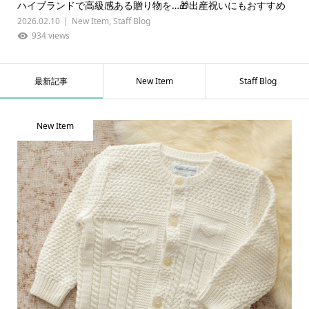
ハイブランドで高級感ある贈り物を…🎁出産祝いにもおすすめ
2026.02.10
New Item
,
Staff Blog
934 views
最新記事
New Item
Staff Blog
New Item