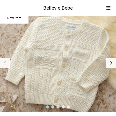
Bellevie Bebe
New Item


1
2
3
4
5