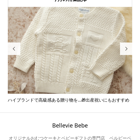


ハイブランドで高級感ある贈り物を…🎁出産祝いにもおすすめ
ア
ー..
Bellevie Bebe
オリジナルおむつケーキとベビーギフトの専門店 ベルビーベ