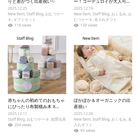
りと差がつく出産祝い✨
ー！コーデュロイが大人可...
2025.12.25
2025.12.19
New Item
,
Staff Blog
,
おむつケー
New Item
,
Staff Blog
,
おくるみ
,
お
キ
,
ギフトセット
むつケーキ
,
名入れギフト
118 views
139 views
Staff Blog
New Item
赤ちゃんの初めてのおもちゃ
ぽかぽか＆オーガニックの出
にぴったり布製積み木 X...
産祝い
2025.12.11
2025.12.09
Staff Blog
,
おむつケーキ
,
知育玩具
New Item
,
Staff Blog
,
おくるみ
,
名
204 views
入れギフト
93 views