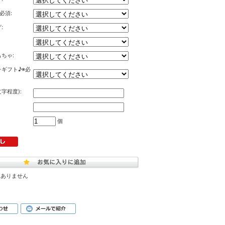
必須:
:
ちゃ:
ギフト♪※必
字程度):
個
はありません