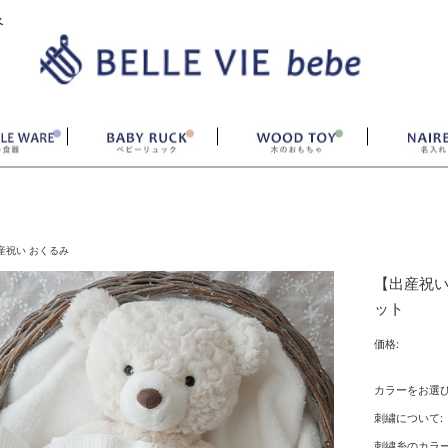
ベ
産祝い おくるみ
【出産祝い
ット
価格:
カラーをお選
刺繍について:
刺繍糸のカラー