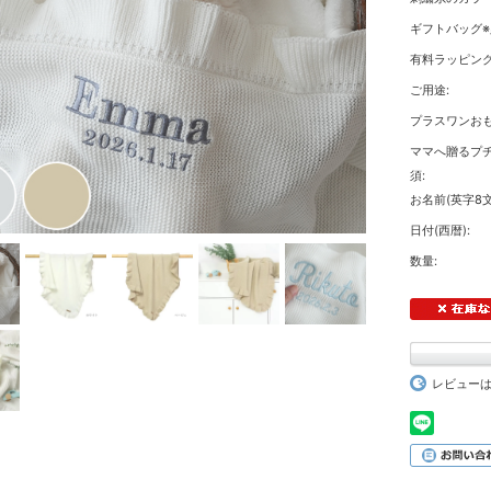
ギフトバッグ※
有料ラッピング
ご用途:
プラスワンおも
ママへ贈るプチ
須:
お名前(英字8文
日付(西暦):
数量:
レビュー