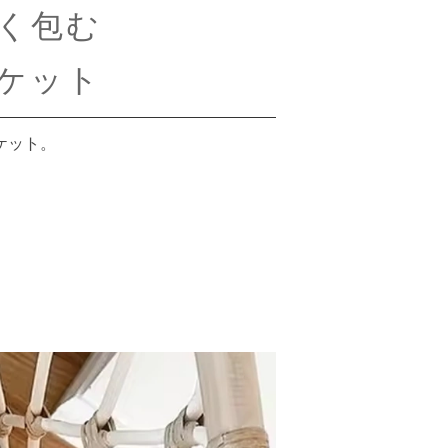
く包む
ケット
ケット。
。