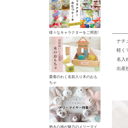
様々なキャラクターをご用意!
ナチ
軽く
名入
出産
愛着のわく名前入り木のおも
ちゃ
抱き心地が魅力のメリーマイ