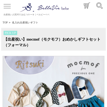
出産祝い人気NO.1おむつケーキ｜ベルビーベベ
TOP
>
名入れ出産祝いギフト
PICK UP
【出産祝い】mocmof（モクモフ）おめかしギフトセット
（フォーマル）