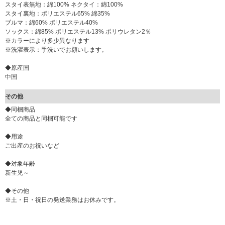
スタイ表無地：綿100% ネクタイ：綿100%
スタイ裏地：ポリエステル65% 綿35%
ブルマ：綿60% ポリエステル40%
ソックス：綿85% ポリエステル13% ポリウレタン2％
※カラーにより多少異なります
※洗濯表示：手洗いでお願いします。
◆原産国
中国
その他
◆同梱商品
全ての商品と同梱可能です
◆用途
ご出産のお祝いなど
◆対象年齢
新生児～
◆その他
※土・日・祝日の発送業務はお休みです。
▼ 商品説明の続きを見る ▼