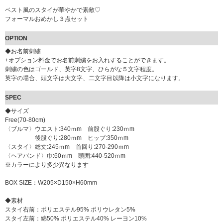
ベスト風のスタイが華やかで素敵♡
フォーマルおめかし３点セット
OPTION
◆お名前刺繍
+オプション料金でお名前刺繍をお入れすることができます。
刺繍の色はゴールド、英字8文字、ひらがな５文字程度。
英字の場合、頭文字は大文字、二文字目以降は小文字になります。
SPEC
◆サイズ
Free(70-80cm)
〈ブルマ〉ウエスト:340ｍm 前股ぐり:230ｍm
後股ぐり:280ｍm ヒップ:350ｍm
〈スタイ〉総丈:245ｍm 首回り:270-290ｍm
〈ヘアバンド〉巾:60ｍm 頭囲:440-520ｍm
※カラーにより多少異なります
BOX SIZE：W205×D150×H60mm
◆素材
スタイ右前：ポリエステル95% ポリウレタン5%
スタイ左前：綿50% ポリエステル40% レーヨン10%