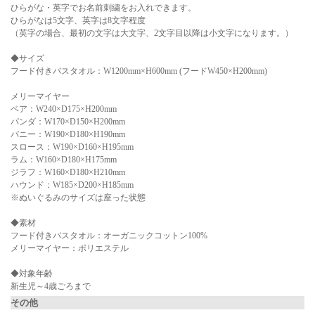
ひらがな・英字でお名前刺繍をお入れできます。
ひらがなは5文字、英字は8文字程度
（英字の場合、最初の文字は大文字、2文字目以降は小文字になります。）
◆サイズ
フード付きバスタオル：W1200mm×H600mm (フードW450×H200mm)
メリーマイヤー
ベア：W240×D175×H200mm
パンダ：W170×D150×H200mm
バニー：W190×D180×H190mm
スロース：W190×D160×H195mm
ラム：W160×D180×H175mm
ジラフ：W160×D180×H210mm
ハウンド：W185×D200×H185mm
※ぬいぐるみのサイズは座った状態
◆素材
フード付きバスタオル：オーガニックコットン100%
メリーマイヤー：ポリエステル
◆対象年齢
新生児～4歳ごろまで
その他