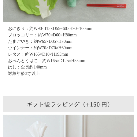
おにぎり：約W90~115×D55~60×H90~100mm
ブロッコリー：約W70×D60×H80mm
たまごやき：約W65×D35×H70mm
ウインナー：約W70×D70×H60mm
レタス：約W165×D10×H195mm
おべんとうはこ：約W165×D125×H55mm
はし：全長約140mm
対象年齢3才以上