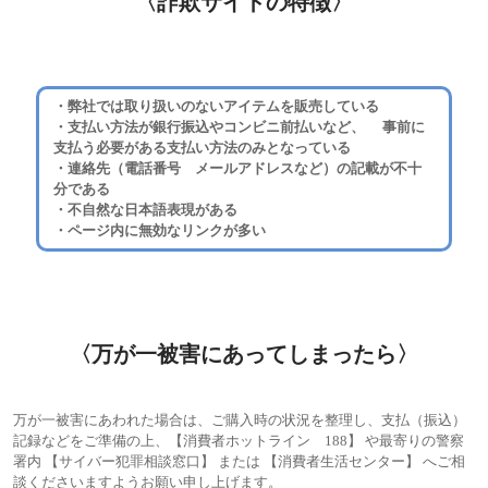
〈詐欺サイトの特徴〉
・弊社では取り扱いのないアイテムを販売している
・支払い方法が銀行振込やコンビニ前払いなど、
事前に
支払う必要がある支払い方法のみとなっている
・連絡先（電話番号 メールアドレスなど）の記載が不十
分である
・不自然な日本語表現がある
・ページ内に無効なリンクが多い
〈万が一被害にあってしまったら〉
万が一被害にあわれた場合は、ご購入時の状況を整理し、支払（振込）
記録などをご準備の上、【消費者ホットライン 188】 や最寄りの警察
署内 【サイバー犯罪相談窓口】
または 【消費者生活センター】 へご相
談くださいますようお願い申し上げます。