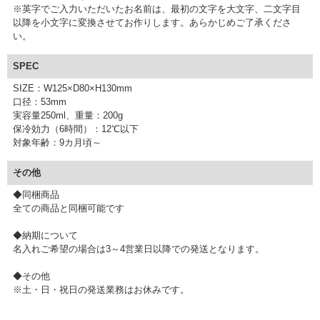
※英字でご入力いただいたお名前は、最初の文字を大文字、二文字目
以降を小文字に変換させてお作りします。あらかじめご了承くださ
い。
SPEC
SIZE：W125×D80×H130mm
口径：53mm
実容量250ml、重量：200g
保冷効力（6時間）：12℃以下
対象年齢：9カ月頃～
その他
◆同梱商品
全ての商品と同梱可能です
◆納期について
名入れご希望の場合は3～4営業日以降での発送となります。
◆その他
※土・日・祝日の発送業務はお休みです。
▼ 商品説明の続きを見る ▼