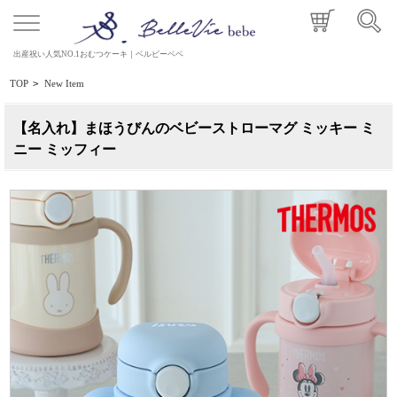
出産祝い人気NO.1おむつケーキ｜ベルビーベベ
TOP
>
New Item
【名入れ】まほうびんのベビーストローマグ ミッキー ミ
ニー ミッフィー