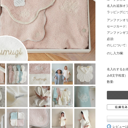
名入れ追加オプ
ラッピングにつ
アンファンオ
セージカード:
アンファンギ
必須:
のしについて:
のし入力欄:
名入れするお
み8文字程度）
数量:
レビュー