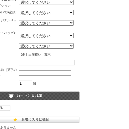
ション:
いて※必須:
リジナルメッ
フトバッグ※
【例】出産祝い 藤木
名前（英字の
:
個
はありません