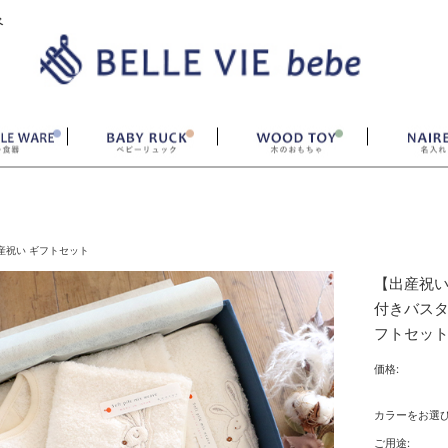
ベ
産祝い ギフトセット
【出産祝い 
付きバスタ
フトセッ
価格:
カラーをお選
ご用途: