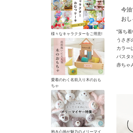
今治
おし
“落ち着
様々なキャラクターをご用意!
うさぎ
カラー
バスタ
赤ちゃ
愛着のわく名前入り木のおも
ちゃ
抱き心地が魅力のメリーマイ