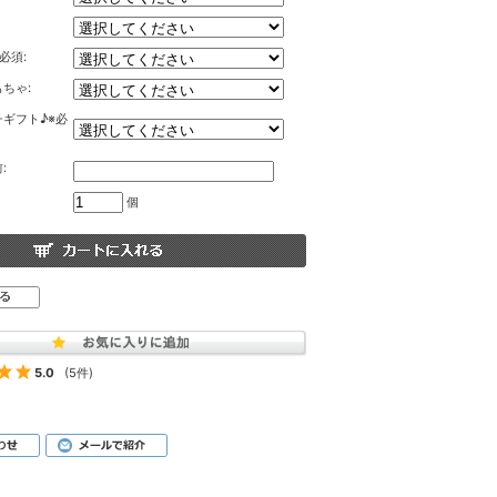
必須:
ちゃ:
ギフト♪※必
:
個
5.0
(5件)