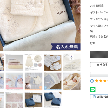
お名前刺繍:
ギフトバッグ※
プラスワンおも
ママへ贈るプチ
須:
刺繍するお名前
数量: