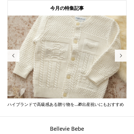
今月の特集記事


ハイブランドで高級感ある贈り物を…🎁出産祝いにもおすすめ
ア
ー..
Bellevie Bebe