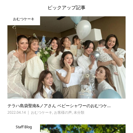
ピックアップ記事
おむつケーキ
テラハ島袋聖南&ノアさん ベビーシャワーのおむつケ...
2022.04.14
おむつケーキ
,
お客様の声
,
未分類
Staff Blog