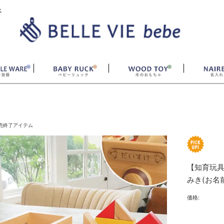
ベ
売終了アイテム
【知育玩具
みき(お名
価格: