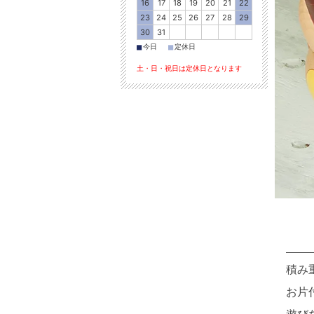
16
17
18
19
20
21
22
23
24
25
26
27
28
29
30
31
■
■
今日
定休日
土・日・祝日は定休日となります
積み
お片