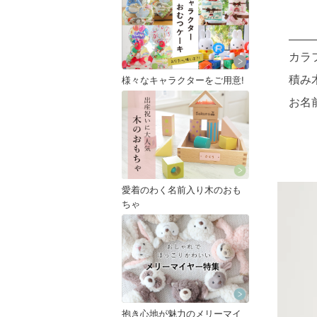
カラ
積み
様々なキャラクターをご用意!
お名
愛着のわく名前入り木のおも
ちゃ
抱き心地が魅力のメリーマイ