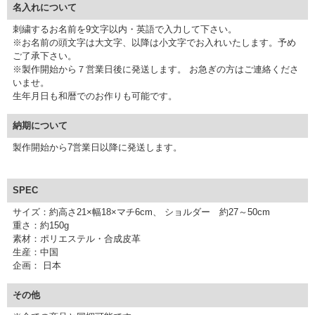
名入れについて
刺繍するお名前を9文字以内・英語で入力して下さい。
※お名前の頭文字は大文字、以降は小文字でお入れいたします。予め
ご了承下さい。
※製作開始から７営業日後に発送します。 お急ぎの方はご連絡くださ
いませ。
生年月日も和暦でのお作りも可能です。
納期について
製作開始から7営業日以降に発送します。
SPEC
サイズ：約高さ21×幅18×マチ6cm、 ショルダー 約27～50cm
重さ：約150g
素材：ポリエステル・合成皮革
生産：中国
企画： 日本
その他