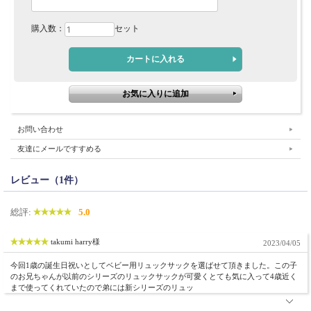
購入数：
セット
お問い合わせ
友達にメールですすめる
レビュー（1件）
総評:
5.0
takumi harry様
2023/04/05
今回1歳の誕生日祝いとしてベビー用リュックサックを選ばせて頂きました。この子
のお兄ちゃんが以前のシリーズのリュックサックが可愛くとても気に入って4歳近く
まで使ってくれていたので弟には新シリーズのリュッ