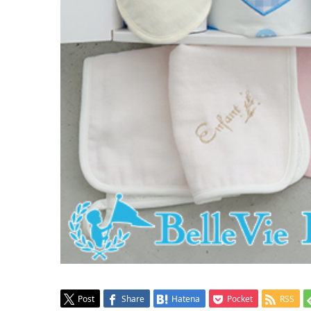
Post
Share
Hatena
Pocket
RSS