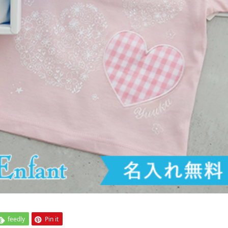
feedly
Pin it