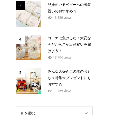
兄妹のいるベビーへの出産
3
祝いのおすすめ☆
13,856 views
コロナに負けるな！大変な
4
今だからこそ出産祝いを届
けよう！
13,704 views
みんな大好き車の木のおも
5
ちゃ特集☆プレゼントにも
おすすめ
11,469 views
月を選択