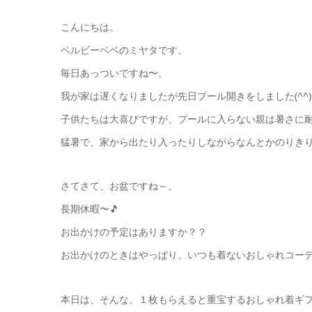
こんにちは。
ベルビーベベのミヤタです。
毎日あっついですね〜。
我が家は遅くなりましたが先日プール開きをしました(^^)
子供たちは大喜びですが、プールに入らない親は暑さに耐
猛暑で、家から出たり入ったりしながらなんとかのりきりま
さてさて、お盆ですね～。
長期休暇〜🎵
お出かけの予定はありますか？？
お出かけのときはやっぱり、いつも着ないおしゃれコー
本日は、そんな、１枚もらえると重宝するおしゃれ着ギ