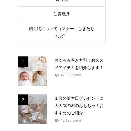
知育玩具
贈り物について（マナー、しきたり
など）
おくるみ巻き方別！おスス
1
メアイテムを紹介します！
42,393 views
１歳の誕生日プレゼントに
2
大人気の木のおもちゃ！お
すすめのご紹介
42,120 views