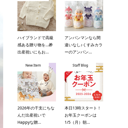
ハイブランドで高級
アンパンマンなら間
感ある贈り物を…🎁
違いなし♪くすみカラ
出産祝いにもお...
ーのアンパン...
New Item
Staff Blog
2026年の干支にちな
本日13時スタート！
んだ出産祝いで
お年玉クーポンは
Happyな贈...
1/5（月）朝...