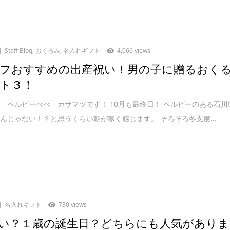
Staff Blog
,
おくるみ
,
名入れギフト
4,066 views
フおすすめの出産祝い！男の子に贈るおく
ト３！
 ベルビーべべ カサマツです！ 10月も最終日！ ベルビーのある石川
んじゃない！？と思うくらい朝が寒く感じます。 そろそろ冬支度...
名入れギフト
730 views
い？１歳の誕生日？どちらにも人気がありま