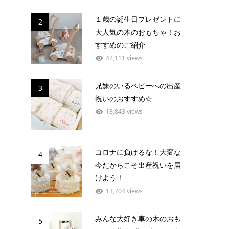
１歳の誕生日プレゼントに
2
大人気の木のおもちゃ！お
すすめのご紹介
42,111 views
兄妹のいるベビーへの出産
3
祝いのおすすめ☆
13,843 views
コロナに負けるな！大変な
4
今だからこそ出産祝いを届
けよう！
13,704 views
みんな大好き車の木のおも
5