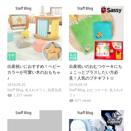
Staff Blog
Staff Blog
出産祝いにおすすめ！ベビー
出産祝いのおむつケーキにち
カラーが可愛い木のおもちゃ
ょこっとプラスしたい方必
♪
見！人気のプチギフト☆
2019.09.20
2019.09.18
Staff Blog
,
名入れギフト
,
知育玩具
Staff Blog
,
おむつケーキ
,
名入れギ
1,377 views
フト
671 views
Staff Blog
Staff Blog