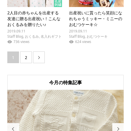
2人目の赤ちゃんを出産する
出産祝いに貰ったら笑顔にな
友達に贈る出産祝い！こんな
れちゃうミッキー・ミニーの
おくるみを贈りたい♪
おむつケーキ☆
2019.09.11
2019.09.11
Staff Blog
,
おくるみ
,
名入れギフト
Staff Blog
,
おむつケーキ
736 views
624 views
1
2

今月の特集記事

