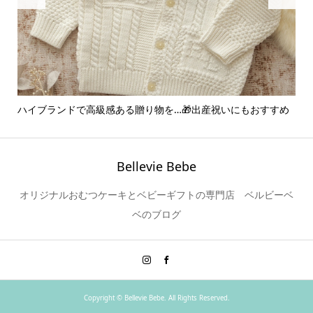
ハイブランドで高級感ある贈り物を…🎁出産祝いにもおすすめ
ア
ー..
Bellevie Bebe
オリジナルおむつケーキとベビーギフトの専門店 ベルビーベ
ベのブログ
Copyright ©
Bellevie Bebe. All Rights Reserved.