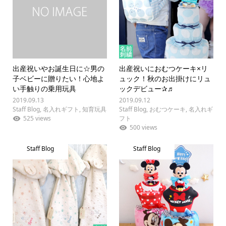
出産祝いやお誕生日に☆男の
出産祝いにおむつケーキ×リ
子ベビーに贈りたい！心地よ
ュック！秋のお出掛けにリュ
い手触りの乗用玩具
ックデビュー✰♬
2019.09.13
2019.09.12
Staff Blog
,
名入れギフト
,
知育玩具
Staff Blog
,
おむつケーキ
,
名入れギ
525 views
フト
500 views
Staff Blog
Staff Blog