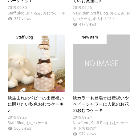
パーケイク1″
てのお友達に♬
2019.09.30
2019.09.26
Staff Blog
,
おくるみ
,
おむつケーキ
New Item
,
Staff Blog
,
おくるみ
,
お
357 views
むつケーキ
,
名入れギフト
417 views
Staff Blog
New Item
秋生まれのベビーの出産祝い
秋カラーも登場☆出産祝いや
に贈りたい秋色おむつケーキ
ベビーシャワーに人気のお花
♪
のおむつケーキ
2019.09.25
2019.09.24
Staff Blog
,
おむつケーキ
New Item
,
Staff Blog
,
おむつケー
565 views
キ
,
お客様の声
972 views