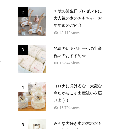
１歳の誕生日プレゼントに
2
大人気の木のおもちゃ！お
すすめのご紹介
42,112 views
入
兄妹のいるベビーへの出産
3
祝いのおすすめ☆
見
13,847 views
.
コロナに負けるな！大変な
4
今だからこそ出産祝いを届
けよう！
13,704 views
みんな大好き車の木のおも
5