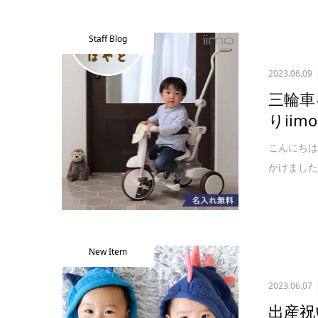
Staff Blog
2023.06.09
三輪車
りiimo
こんにちは
かけました
New Item
2023.06.07
出産祝