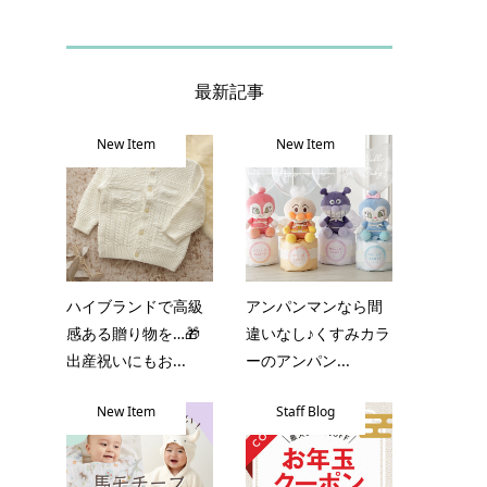
最新記事
New Item
New Item
ハイブランドで高級
アンパンマンなら間
感ある贈り物を…🎁
違いなし♪くすみカラ
出産祝いにもお...
ーのアンパン...
New Item
Staff Blog