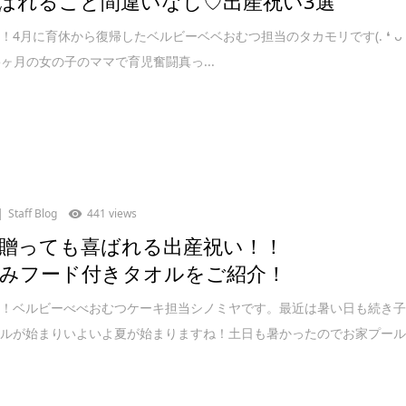
ばれること間違いなし♡出産祝い3選
4月に育休から復帰したベルビーベベおむつ担当のタカモリです(⁠.⁠ ⁠❛⁠ ⁠ᴗ⁠
現在1歳5ヶ月の女の子のママで育児奮闘真っ...
Staff Blog
441 views
贈っても喜ばれる出産祝い！！
みフード付きタオルをご紹介！
は！ベルビーべべおむつケーキ担当シノミヤです。最近は暑い日も続き
ールが始まりいよいよ夏が始まりますね！土日も暑かったのでお家プー