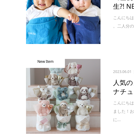
生?!
こんにちは
。二人分の
New Item
2023.06.01
人気の
ナチュ
こんにちは
ました！
に...