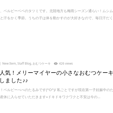
は、ベルビーベベのタツミです。北陸地方も梅雨シーズン通らい！ムシ
めと汗をかく季節。うちの子は体を動かすのが大好きなので、毎日汗だ
New Item
,
Staff Blog
,
おむつケーキ
426 views
人気！メリーマイヤーの小さなおむつケー
しました♪♪
！ベルビーべべのたるみです(^O^)/ 私ごとですが現在第一子妊娠中の
産休に入らせていただきます⭐︎ドキドキワクワクと不安は今の...