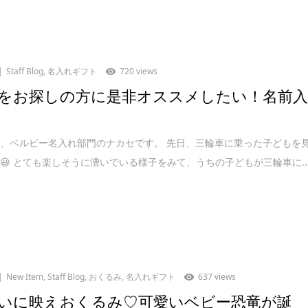
Staff Blog
,
名入れギフト
720 views
をお探しの方に是非オススメしたい！名前
、ベルビー名入れ部門のナカセです。 先日、三輪車に乗った子どもを
😃 とても楽しそうに漕いでいる様子をみて、うちの子どもが三輪車に..
New Item
,
Staff Blog
,
おくるみ
,
名入れギフト
637 views
いに映えおくるみ♡可愛いベビー恐竜が誕