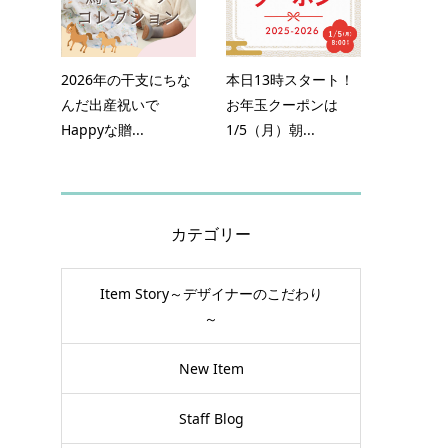
2026年の干支にちな
本日13時スタート！
んだ出産祝いで
お年玉クーポンは
Happyな贈...
1/5（月）朝...
カテゴリー
Item Story～デザイナーのこだわり
～
子
ル
New Item
Staff Blog