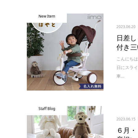
New Item
2023.06.20
日差し
付き三
こんにち
日にスラ
車...
Staff Blog
2023.06.15
６月・