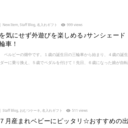
New Item
,
Staff Blog
,
名入れギフト
999 views
を気にせず外遊びを楽しめる♪サンシェード
輪車！
は ベルビーの畑中です。１歳の誕生日の三輪車から始まり、４歳の誕
イダーに乗り換え、５歳でペダルを付けて！先日、６歳になった娘が自
Staff Blog
,
おむつケーキ
,
名入れギフト
511 views
７月産まれベビーにピッタリ☆おすすめの