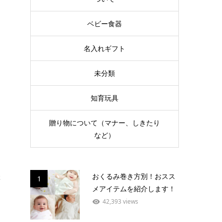
ム
ベビー食器
く
名入れギフト
未分類
知育玩具
贈り物について（マナー、しきたり
など）
キ
おくるみ巻き方別！おスス
た
1
メアイテムを紹介します！
42,393 views