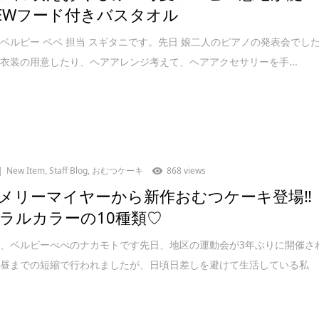
 NEWフード付きバスタオル
ベルピー ベベ 担当 スギタニです。先日 娘二人のピアノの発表会でし
衣装の用意したり、ヘアアレンジ考えて、ヘアアクセサリーを手...
New Item
,
Staff Blog
,
おむつケーキ
868 views
メリーマイヤーから新作おむつケーキ登場‼︎
ラルカラーの10種類♡
、ベルビーべべのナカモトです先日、地区の運動会が3年ぶりに開催さ
お昼までの短縮で行われましたが、日頃日差しを避けて生活している私