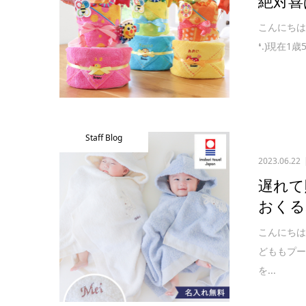
絶対喜
こんにちは！
⁠❛⁠.⁠)
Staff Blog
2023.06.22
遅れて
おくる
こんにち
どももプ
を...