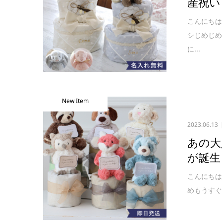
産祝い
こんにち
シじめじ
に...
New Item
2023.06.13
あの大
が誕生
こんにちは
めもうすぐ