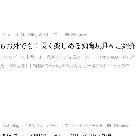
New Item
,
Staff Blog
,
名入れギフト
246 views
もお外でも！長く楽しめる知育玩具をご紹介
！ベルビーの中元です。私事ですが先日スーパーマリオの4DXを観に行
た。4DXは2回目の体験で今回は子供たちとも一緒に観に行ったので...
Staff Blog
,
おくるみ
,
おむつケーキ
,
ギフトセット
,
ベビー食器
356 views