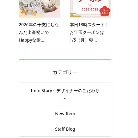
す
2026年の干支にちな
本日13時スタート！
んだ出産祝いで
お年玉クーポンは
Happyな贈...
1/5（月）朝...
カテゴリー
ッ
Item Story～デザイナーのこだわり
～
手
い
New Item
Staff Blog