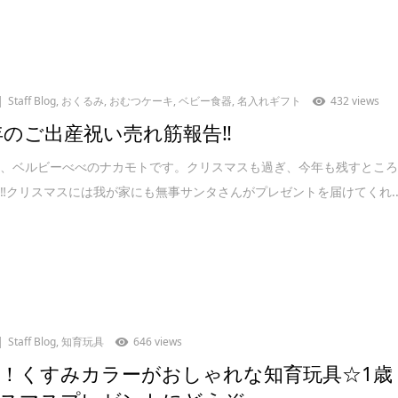
Staff Blog
,
おくるみ
,
おむつケーキ
,
ベビー食器
,
名入れギフト
432 views
3年のご出産祝い売れ筋報告‼︎
は、ベルビーべべのナカモトです。クリスマスも過ぎ、今年も残すとこ
‼︎クリスマスには我が家にも無事サンタさんがプレゼントを届けてくれ..
Staff Blog
,
知育玩具
646 views
役！くすみカラーがおしゃれな知育玩具☆1歳