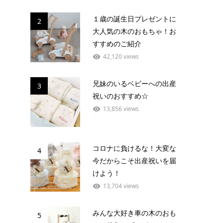
１歳の誕生日プレゼントに
2
大人気の木のおもちゃ！お
すすめのご紹介
42,120 views
兄妹のいるベビーへの出産
3
祝いのおすすめ☆
13,856 views
コロナに負けるな！大変な
4
今だからこそ出産祝いを届
けよう！
13,704 views
みんな大好き車の木のおも
5