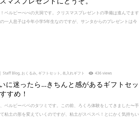
スマスプレゼントにどうぞ。
は！ベルビーべべの大洞です。クリスマスプレゼントの準備は進んでま
の一人息子は今年小学5年生なのですが、サンタからのプレゼントは今
Staff Blog
,
おくるみ
,
ギフトセット
,
名入れギフト
436 views
いに迷ったら…きちんと感があるギフトセ
すすめ！
は、ベルビーベベのタツミです。この前、ろくろ体験をしてきました〜
けて粘土の形を変えていくのですが、粘土がスベスベ！とにかく気持ち