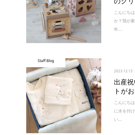
のクリ
こんにち
か？我が家
年...
Staff Blog
2023.12.13
出産祝
トがお
こんにち
に水を付
い...