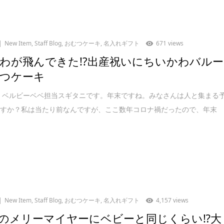
New Item
,
Staff Blog
,
おむつケーキ
,
名入れギフト
671 views
わが飛んできた!?出産祝いにちいかわバルー
つケーキ
 ベルビーベベ担当スギタニです。年末ですね。みなさんは人と集まる
ますか？私は当たり前なんですが、ここ数年コロナ禍だったので、年末
New Item
,
Staff Blog
,
おむつケーキ
,
名入れギフト
4,157 views
のメリーマイヤーにベビーと同じくらい⁉︎大