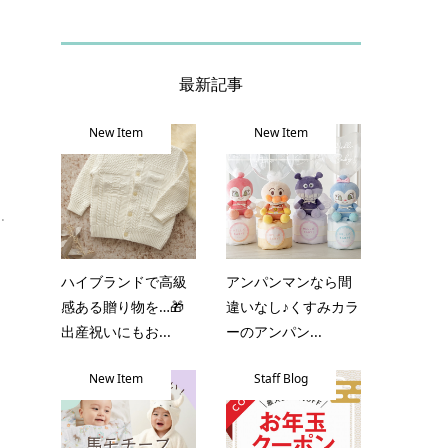
最新記事
New Item
New Item
ろ
.
ハイブランドで高級
アンパンマンなら間
感ある贈り物を…🎁
違いなし♪くすみカラ
出産祝いにもお...
ーのアンパン...
New Item
Staff Blog