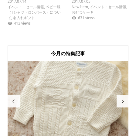
2017.07.14
2017.07.05
イベント・セール情報
,
ベビー服
New Item
,
イベント・セール情報
,
（Tシャツ・ロンパース）につい
おむつケーキ
て
,
名入れギフト
631 views
413 views
今月の特集記事

