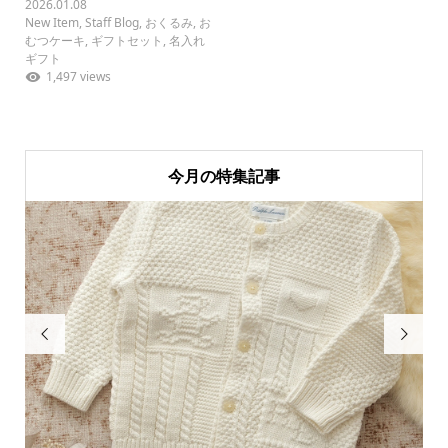
2026.01.08
New Item
,
Staff Blog
,
おくるみ
,
お
むつケーキ
,
ギフトセット
,
名入れ
ギフト
1,497 views
今月の特集記事

