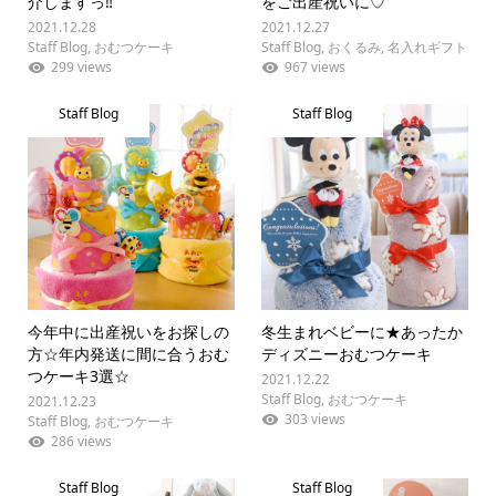
介しますっ‼︎
をご出産祝いに♡
2021.12.28
2021.12.27
Staff Blog
,
おむつケーキ
Staff Blog
,
おくるみ
,
名入れギフト
299 views
967 views
Staff Blog
Staff Blog
今年中に出産祝いをお探しの
冬生まれベビーに★あったか
方☆年内発送に間に合うおむ
ディズニーおむつケーキ
つケーキ3選☆
2021.12.22
Staff Blog
,
おむつケーキ
2021.12.23
303 views
Staff Blog
,
おむつケーキ
286 views
Staff Blog
Staff Blog