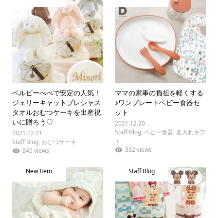
ベルビーべべで安定の人気！
ママの家事の負担を軽くする
ジェリーキャットプレシャス
♪ワンプレートベビー食器セ
タオルおむつケーキを出産祝
ット
いに贈ろう♡
2021.12.20
Staff Blog
,
ベビー食器
,
名入れギフ
2021.12.21
ト
Staff Blog
,
おむつケーキ
332 views
345 views
New Item
Staff Blog