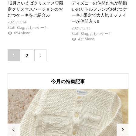
12月といえばクリスマス♡限
ディズニーの仲間たちが勢揃
定クリスマスバージョンのお
いのリトルフレンズおむつケ
むつケーキをご紹介♪♪
ーキ♪ 限定で大人気ミッフィ
ーが仲間入り‼︎
2021.12.14
Staff Blog
,
おむつケーキ
2021.12.13
654 views
Staff Blog
,
おむつケーキ
425 views
1
2

今月の特集記事

