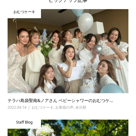
ピックアップ記事
おむつケーキ
テラハ島袋聖南&ノアさん ベビーシャワーのおむつケ...
2022.04.14
おむつケーキ
,
お客様の声
,
未分類
Staff Blog