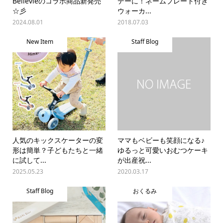
Bellevieのコラボ商品新発売
デーに！ネームプレート付き
☆彡
ウォーカ...
2024.08.01
2018.07.03
New Item
Staff Blog
人気のキックスケーターの変
ママもベビーも笑顔になる♪
形は簡単？子どもたちと一緒
ゆるっと可愛いおむつケーキ
に試して...
が出産祝...
2025.05.23
2020.03.17
Staff Blog
おくるみ