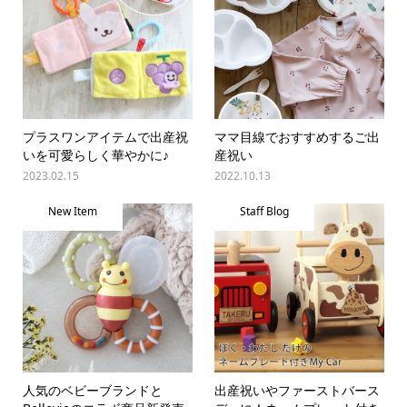
プラスワンアイテムで出産祝
ママ目線でおすすめするご出
いを可愛らしく華やかに♪
産祝い
2023.02.15
2022.10.13
New Item
Staff Blog
人気のベビーブランドと
出産祝いやファーストバース