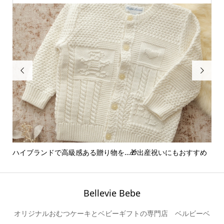


ハイブランドで高級感ある贈り物を…🎁出産祝いにもおすすめ
ア
ー..
Bellevie Bebe
オリジナルおむつケーキとベビーギフトの専門店 ベルビーベ