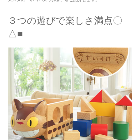
３つの遊びで楽しさ満点〇
△■