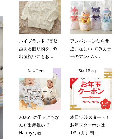
ハイブランドで高級
アンパンマンなら間
感ある贈り物を…🎁
違いなし♪くすみカラ
出産祝いにもお...
ーのアンパン...
New Item
Staff Blog
2026年の干支にちな
本日13時スタート！
んだ出産祝いで
お年玉クーポンは
Happyな贈...
1/5（月）朝...