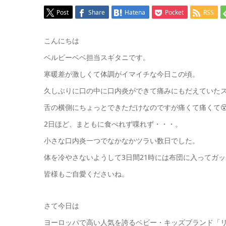
Post
Share
Hatena
Pocket
RSS
こんにちは
ベルビーベベ担当スギタニです。
寒暖差が激しくて体調がイマイチな今日この頃。
久しぶりに口の中に口内炎ができて痛みにもだえていたス
舌の横側にちょっとできただけなのですが痛くて痛くて
2日ほど、まともに食べれず喋れず・・・。
小さな口内炎一つでなかなかツラい数日でした。
体を冷やさないようして3日間21時には布団に入ってガ
皆様もご自愛くださいね。
さて今日は
ヨーロッパで高い人気を誇るベビー・キッズブランド「