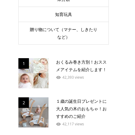
知育玩具
贈り物について（マナー、しきたり
など）
おくるみ巻き方別！おスス
1
メアイテムを紹介します！
42,393 views
１歳の誕生日プレゼントに
2
大人気の木のおもちゃ！お
すすめのご紹介
42,117 views