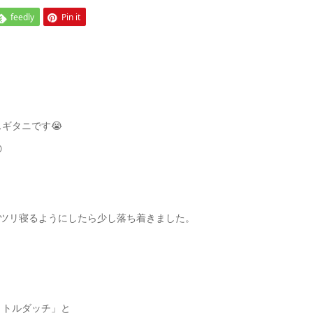
feedly
Pin it
ギタニです😭

ッツリ寝るようにしたら少し落ち着きました。
リトルダッチ」と