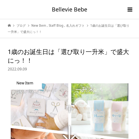
Bellevie Bebe
ブログ
New Item
,
Staff Blog
,
名入れギフト
1歳のお誕生日は「選び取り
一升米」で盛大にっ！！
1歳のお誕生日は「選び取り一升米」で盛大
にっ！！
2022.09.09
New Item