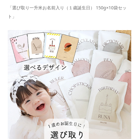
「選び取り一升米お名前入り（１歳誕生日） 150g×10袋セッ
ト」