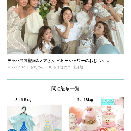
テラハ島袋聖南&ノアさん ベビーシャワーのおむつケ...
2022.04.14
おむつケーキ
,
お客様の声
,
未分類
関連記事一覧
Staff Blog
Staff Blog