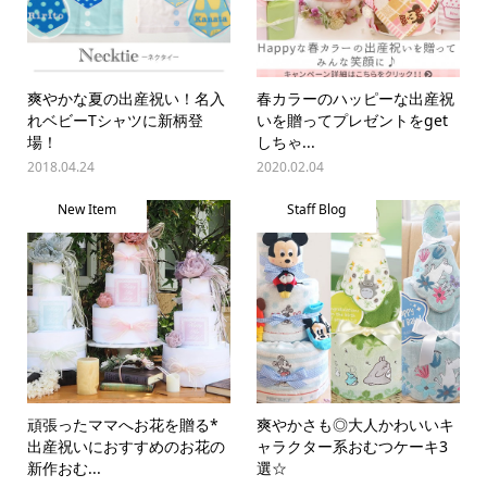
爽やかな夏の出産祝い！名入
春カラーのハッピーな出産祝
れベビーTシャツに新柄登
いを贈ってプレゼントをget
場！
しちゃ...
2018.04.24
2020.02.04
New Item
Staff Blog
頑張ったママへお花を贈る*
爽やかさも◎大人かわいいキ
出産祝いにおすすめのお花の
ャラクター系おむつケーキ3
新作おむ...
選☆