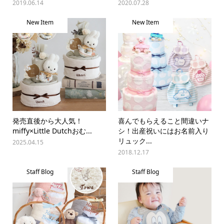
2019.06.14
2020.07.28
New Item
New Item
発売直後から大人気！
喜んでもらえること間違いナ
miffy×Little Dutchおむ...
シ！出産祝いにはお名前入り
リュック...
2025.04.15
2018.12.17
Staff Blog
Staff Blog