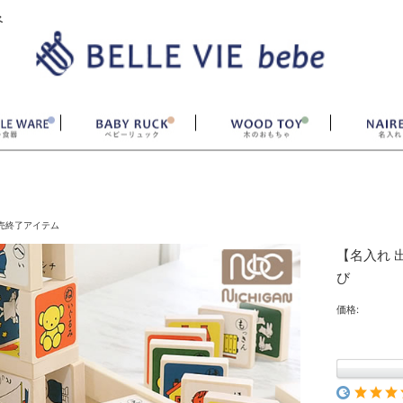
ベ
売終了アイテム
【名入れ 
び
価格: