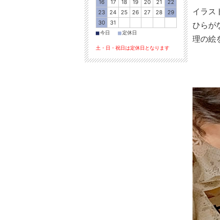
16
17
18
19
20
21
22
イラス
23
24
25
26
27
28
29
30
31
ひらが
■
■
今日
定休日
理の絵
土・日・祝日は定休日となります