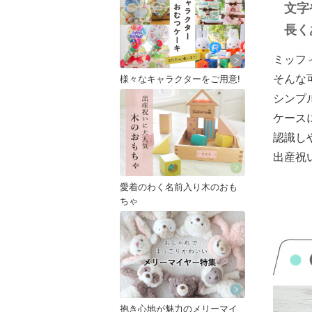
文字
長く
ミッフ
そんな
様々なキャラクターをご用意!
シンプ
ケース
認識し
出産祝
愛着のわく名前入り木のおも
ちゃ
抱き心地が魅力のメリーマイ