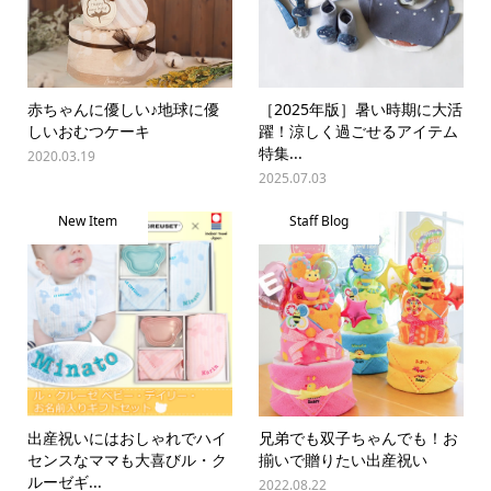
赤ちゃんに優しい♪地球に優
［2025年版］暑い時期に大活
しいおむつケーキ
躍！涼しく過ごせるアイテム
特集...
2020.03.19
2025.07.03
New Item
Staff Blog
出産祝いにはおしゃれでハイ
兄弟でも双子ちゃんでも！お
センスなママも大喜びル・ク
揃いで贈りたい出産祝い
ルーゼギ...
2022.08.22