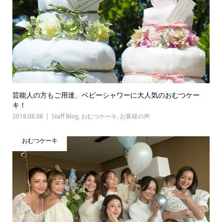
芸能人の方もご用達、ベビーシャワーに大人気のおむつケー
キ！
2018.08.08
Staff Blog
,
おむつケーキ
,
お客様の声
おむつケーキ