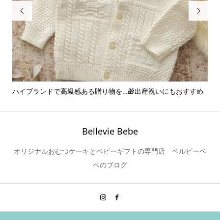


ハイブランドで高級感ある贈り物を…🎁出産祝いにもおすすめ
ア
ー..
Bellevie Bebe
オリジナルおむつケーキとベビーギフトの専門店 ベルビーベ
ベのブログ