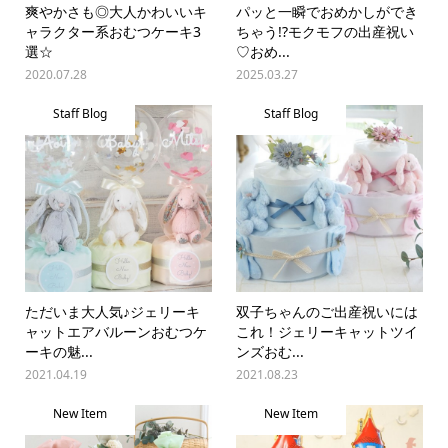
爽やかさも◎大人かわいいキ
パッと一瞬でおめかしができ
ャラクター系おむつケーキ3
ちゃう!?モクモフの出産祝い
選☆
♡おめ...
2020.07.28
2025.03.27
Staff Blog
Staff Blog
ただいま大人気♪ジェリーキ
双子ちゃんのご出産祝いには
ャットエアバルーンおむつケ
これ！ジェリーキャットツイ
ーキの魅...
ンズおむ...
2021.04.19
2021.08.23
New Item
New Item