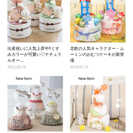
出産祝いに人気上昇中‼︎くす
北欧の人気キャラクター・ム
みカラーが可愛い♡ナチュラ
ーミンのおむつケーキが新登
ルオー...
場
2022.05.16
2019.01.16
New Item
New Item