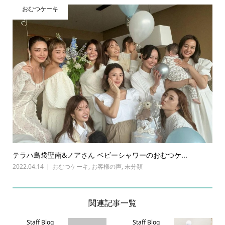
おむつケーキ
テラハ島袋聖南&ノアさん ベビーシャワーのおむつケ...
2022.04.14
おむつケーキ
,
お客様の声
,
未分類
関連記事一覧
Staff Blog
Staff Blog