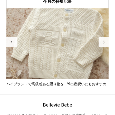
今月の特集記事


ハイブランドで高級感ある贈り物を…🎁出産祝いにもおすすめ
ア
ー..
Bellevie Bebe