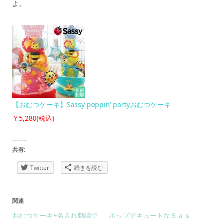
よ。
【おむつケーキ】Sassy poppin’ partyおむつケーキ
￥5,280(税込)
共有:
Twitter
続きを読む
関連
おむつケーキ+名入れ刺繍で
ポップでキュートなＳａｓ