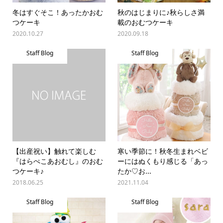
冬はすぐそこ！あったかおむ
秋のはじまりに♪秋らしさ満
つケーキ
載のおむつケーキ
2020.10.27
2020.09.18
Staff Blog
Staff Blog
【出産祝い】触れて楽しむ
寒い季節に！秋冬生まれベビ
『はらぺこあおむし』のおむ
ーにはぬくもり感じる「あっ
つケーキ♪
たか♡お...
2018.06.25
2021.11.04
Staff Blog
Staff Blog