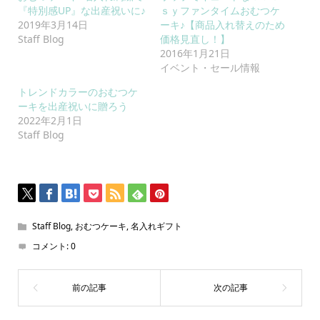
『特別感UP』な出産祝いに♪
ｓｙファンタイムおむつケ
2019年3月14日
ーキ♪【商品入れ替えのため
Staff Blog
価格見直し！】
2016年1月21日
イベント・セール情報
トレンドカラーのおむつケ
ーキを出産祝いに贈ろう
2022年2月1日
Staff Blog
Staff Blog
,
おむつケーキ
,
名入れギフト
コメント:
0