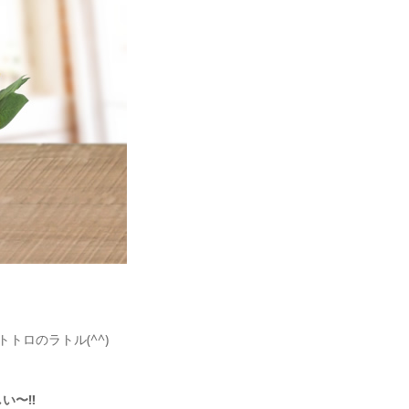
トロのラトル(^^)
〜‼︎