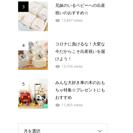
兄妹のいるベビーへの出産
3
祝いのおすすめ☆
13,847 views
コロナに負けるな！大変な
4
今だからこそ出産祝いを届
けよう！
13,704 views
みんな大好き車の木のおも
5
ちゃ特集☆プレゼントにも
おすすめ
11,465 views
月を選択