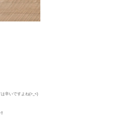
辛いですよね(>_<)
︎