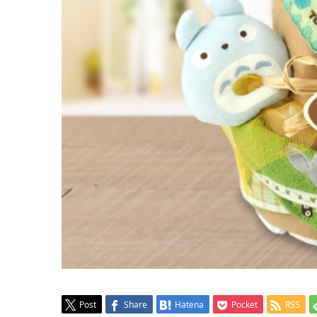
Post
Share
Hatena
Pocket
RSS