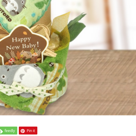
feedly
Pin it