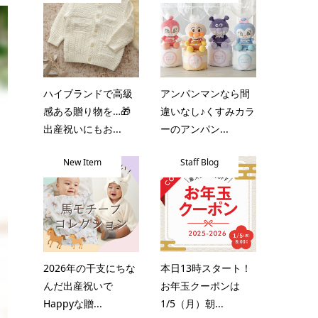
ハイブランドで高級
アンパンマンなら間
感ある贈り物を…🎁
違いなし♪くすみカラ
出産祝いにもお...
ーのアンパン...
New Item
Staff Blog
2026年の干支にちな
本日13時スタート！
んだ出産祝いで
お年玉クーポンは
Happyな贈...
1/5（月）朝...