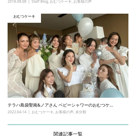
2018.08.08
Staff Blog
,
おむつケーキ
,
お客様の声
おむつケーキ
テラハ島袋聖南&ノアさん ベビーシャワーのおむつケ...
2022.04.14
おむつケーキ
,
お客様の声
,
未分類
関連記事一覧