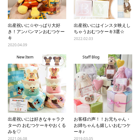
出産祝いに☆やっぱり大好
出産祝いにはインスタ映えし
き！アンパンマンおむつケー
ちゃうおむつケーキ3選☆
キ
2022.02.03
2020.04.09
New Item
Staff Blog
出産祝いには好きなキャラク
お客様の声！！お兄ちゃん・
ターの おむつケーキやおくる
お姉ちゃんも嬉しいおむつケ
みを♡
ーキ♪
2021.06.08
2019.03.05