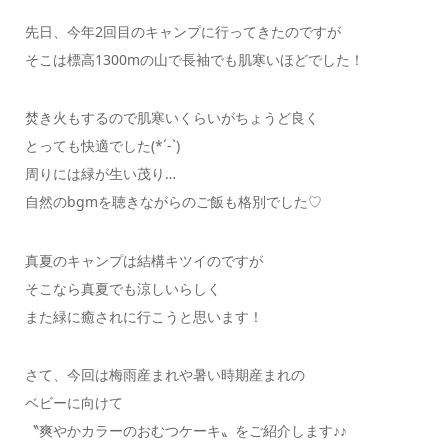
先日、今年2回目のキャンプに行ってきたのですが
そこは標高1300mの山で長袖でも肌寒いほどでした！
焚き火もするので肌寒いくらいがちょうど良く
とっても快適でした(*´-`)
周りには緑が生い茂り…
自然のbgmを聴きながらのご飯も格別でした♡
真夏のキャンプは結構キツイのですが
そこなら真夏でも涼しいらしく
また緑に癒されに行こうと思います！
さて、今回は梅雨産まれや暑い時期産まれの
ベビーに向けて
〝爽やかカラーのおむつケーキ〟をご紹介します♪♪