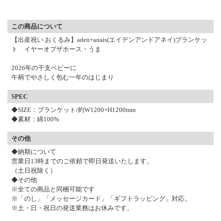
▼ 商品説明の続きを見る ▼
この商品について
【出産祝い おくるみ】aden+anais(エイデンアンドアネイ)ブランケッ
ト イヤーオブザホース・うま
2026年の干支ベビーに
午柄でやさしく包む一年のはじまり
SPEC
◆SIZE：ブランケット/約W1200×H1200mm
◆素材：綿100%
その他
◆納期について
営業日13時までのご依頼で即日発送いたします。
（土日祝除く）
◆その他
※全ての商品と同梱可能です
※「のし」「メッセージカード」「ギフトラッピング」対応。
※土・日・祝日の発送業務はお休みです。