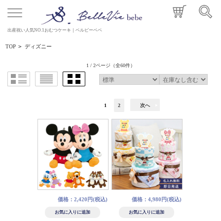
出産祝い人気NO.1おむつケーキ｜ベルビーベベ
TOP
>
ディズニー
1 / 2ページ
（全60件）
1
2
次へ
価格：2,420円(税込)
価格：4,980円(税込)