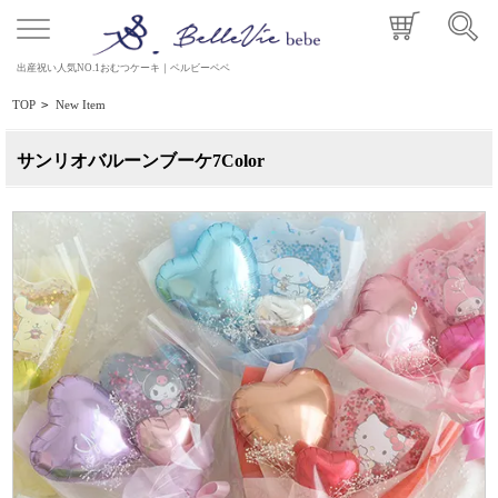
出産祝い人気NO.1おむつケーキ｜ベルビーベベ
TOP
>
New Item
サンリオバルーンブーケ7Color