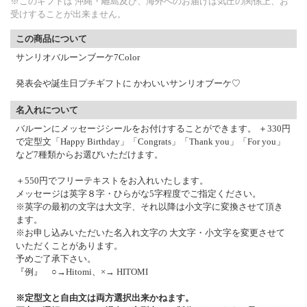
※このギフトは 沖縄・離島及び、海外へのお届けは気圧の関係上、お
受けすることが出来ません。
この商品について
サンリオバルーンブーケ7Color
発表会や誕生日プチギフトに かわいいサンリオブーケ♡
名入れについて
バルーンにメッセージシールをお付けすることができます。 ＋330円
で定型文「Happy Birthday」「Congrats」「Thank you」「For you」
など7種類からお選びいただけます。
＋550円でフリーテキストをお入れいたします。
メッセージは英字８字・ひらがな5字程度でご指定ください。
※英字の最初の文字は大文字、それ以降は小文字に変換させて頂き
ます。
※お申し込みいただいた名入れ文字の 大文字・小文字を変更させて
いただくことがあります。
予めご了承下さい。
『例』 ○→Hitomi、×→ HITOMI
※定型文と自由文は両方選択出来かねます。