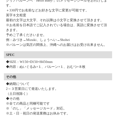
クリアバルーンへ「Hello Baby!」のメッセージシールをお付けしま
す。
＋330円でお名前などお好きな文字に変更が可能です。
英字８文程度
最初の文字は大文字、それ以降は小文字と変換させて頂きます。
※お名前を日本語でご記入されている場合は、英語に変換させて頂
きます。
予めご了承くださいませ。
例：みづき→Mizuki、しょうへい→Shohei
※バルーンは気圧の関係上、沖縄へのお届けはお受け出来ません。
SPEC
◆SIZE：W150×D150×H450mm
◆内容：ぬいぐるみ×１、バルーン×１、おむつ×８枚
その他
◆納期について
2～３営業日にて発送いたします。
（土日祝除く）
◆その他
※全ての商品と同梱可能です
※「のし」「メッセージカード」対応。
※土・日・祝日の発送業務はお休みです。