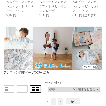
ベルビーアンファン
ベルビーアンファン
ベルビーアンファン
シュエット レザーベ
ラフィネ ベビーリュ
シェリ ベビーリュッ
ビーリュック
ック レーヴ
ク ミニョン
5,600円
7,680円
4,980円 | 送料無料
アンファン特集ページTOPへ戻る
1 / 3ページ
（全64件）
1
2
3
次へ