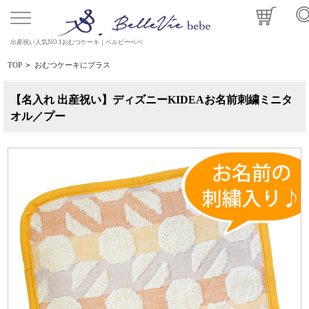
出産祝い人気NO.1おむつケーキ｜ベルビーベベ
TOP
>
おむつケーキにプラス
【名入れ 出産祝い】ディズニーKIDEAお名前刺繍ミニタ
オル／プー