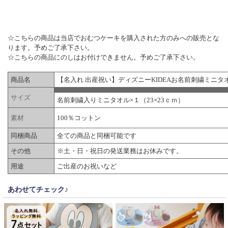
▼ 商品説明の続きを見る ▼
☆こちらの商品は当店でおむつケーキを購入された方のみへの販売とな
ります。予めご了承下さい。
☆こちらの商品にのしはお付けできません。予めご了承下さい。
商品名
【名入れ 出産祝い】ディズニーKIDEAお名前刺繍ミニタ
サイズ
名前刺繍入りミニタオル×１（23×23ｃｍ）
素材
100％コットン
同梱商品
全ての商品と同梱可能です
その他
※土・日・祝日の発送業務はお休みです。
用途
ご出産のお祝いなど
あわせてチェック♪