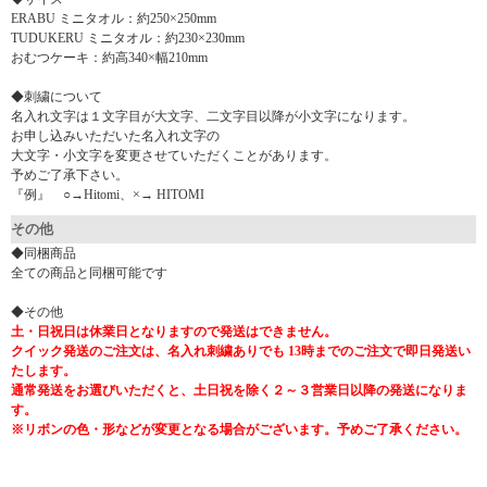
ERABU ミニタオル：約250×250mm
TUDUKERU ミニタオル：約230×230mm
おむつケーキ：約高340×幅210mm
◆刺繍について
名入れ文字は１文字目が大文字、二文字目以降が小文字になります。
お申し込みいただいた名入れ文字の
大文字・小文字を変更させていただくことがあります。
予めご了承下さい。
『例』 ○→Hitomi、×→ HITOMI
その他
◆同梱商品
全ての商品と同梱可能です
◆その他
土・日祝日は休業日となりますので発送はできません。
クイック発送のご注文は、名入れ刺繍ありでも 13時までのご注文で即日発送い
たします。
通常発送をお選びいただくと、土日祝を除く２～３営業日以降の発送になりま
す。
※リボンの色・形などが変更となる場合がございます。予めご了承ください。
▼ 商品説明の続きを見る ▼