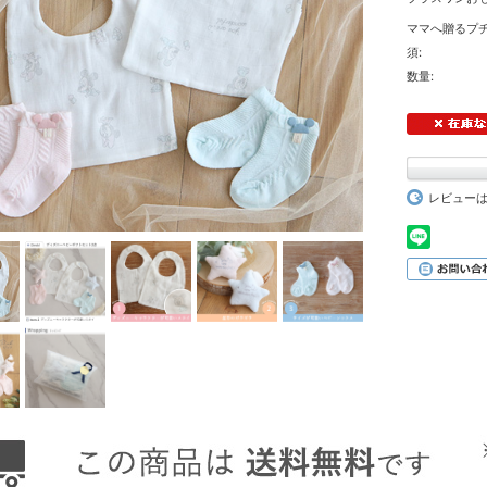
ママへ贈るプチ
須:
数量:
レビュー