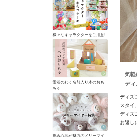
様々なキャラクターをご用意!
気軽
愛着のわく名前入り木のおも
ディ
ちゃ
ディズ
スタイ
ディズ
お返し
抱き心地が魅力のメリーマイ