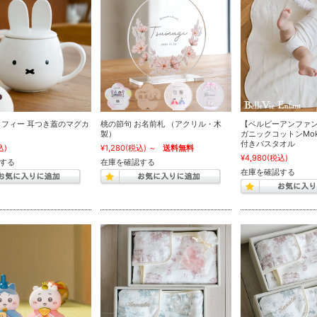
ッフィー 耳つき蓋のマグカ
桃の節句 お名前札 （アクリル・木
【ベルビーアンファン】
製）
ガニックコットンMok
付きバスタオル
込)
¥1,280
(税込)
～
送料無料
¥4,980
(税込)
する
在庫を確認する
在庫を確認する