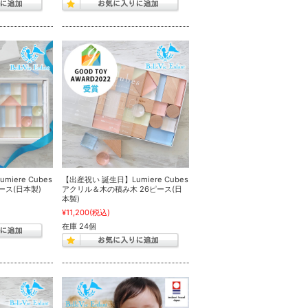
iere Cubes
【出産祝い 誕生日】Lumiere Cubes
ース(日本製)
アクリル＆木の積み木 26ピース(日
本製)
¥11,200
(税込)
在庫 24個