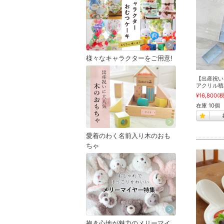
様々なキャラクターをご用意!
【出産祝い 誕
アクリル積み
¥16,800
(
在庫 10個
愛着のわく名前入り木のおも
ちゃ
抱き心地が魅力のメリーマイ