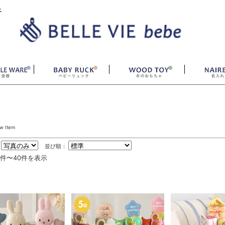
ベ
w Item
：
並び順：
1件〜40件を表示