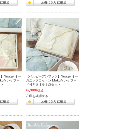
Nuage オー
【ベルビーアンファン】Nuage オー
uMoku フー
ガニックコットン MokuMoku フー
ット
ド付きタオル３点セット
¥7,980
(税込)
在庫を確認する