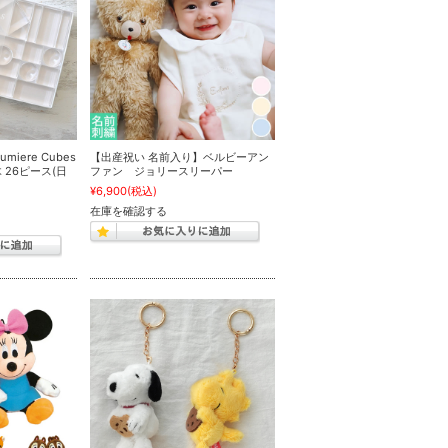
iere Cubes
【出産祝い 名前入り】ベルビーアン
26ピース(日
ファン ジョリースリーパー
¥6,900
(税込)
在庫を確認する