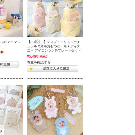
わふわアニマル
【出産祝い】ディズニーリトルナチ
キ
ュラルタオルおむつケーキ＋ディズ
ニー アイコンランチプレートセット
無料
¥5,480
(税込)
在庫を確認する