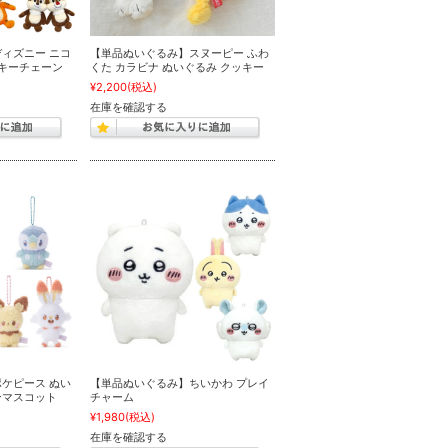
ィズニー ニコ
【単品ぬいぐるみ】スヌーピー ふわ
 キーチェーン
くた カラビナ ぬいぐるみ クッキー
¥2,200
(税込)
在庫を確認する
ケピース ぬい
【単品ぬいぐるみ】ちいかわ プレイ
ンマスコット
チャーム
¥1,980
(税込)
在庫を確認する