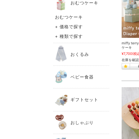
おむつケーキ
おむつケーキ
+ 価格で探す
+ 種類で探す
miffy t
ケーキ
¥7,700
(税
おくるみ
在庫を確認
ベビー食器
ギフトセット
おしゃぶり