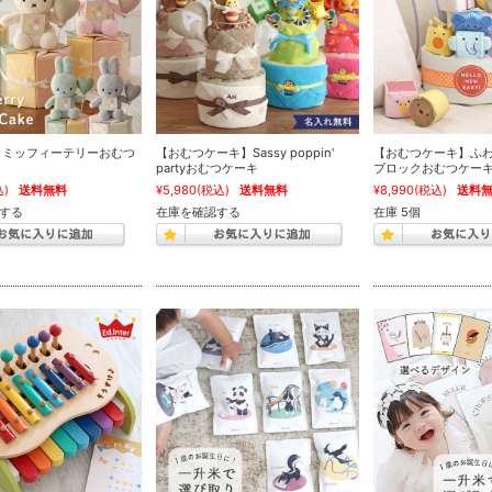
erry ミッフィーテリーおむつ
【おむつケーキ】Sassy poppin'
【おむつケーキ】ふ
partyおむつケーキ
ブロックおむつケー
込)
送料無料
¥5,980
(税込)
送料無料
¥8,990
(税込)
送料
する
在庫を確認する
在庫 5個