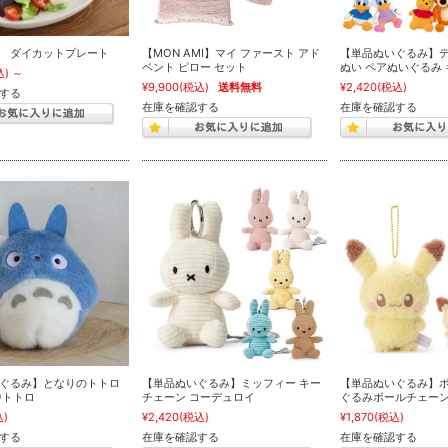
 ダイカットプレート
【MON AMI】マイ ファースト アド
【単品ぬいぐるみ】デ
ベント ピロー セット
ぬい ペアぬいぐるみ
込)
～
¥9,900
(税込)
送料無料
¥2,420
(税込)
する
在庫を確認する
在庫を確認する
ぐるみ】となりのトトロ
【単品ぬいぐるみ】ミッフィー キー
【単品ぬいぐるみ】ポ
中トトロ
チェーン コーデュロイ
ぐるみボールチェー
込)
¥2,420
(税込)
¥1,870
(税込)
する
在庫を確認する
在庫を確認する