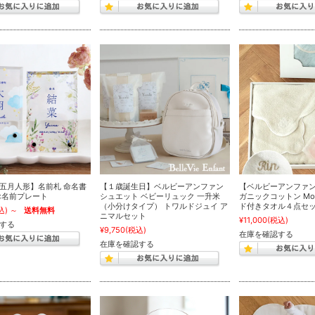
五月人形】名前札 命名書
【１歳誕生日】ベルビーアンファン
【ベルビーアンファン】
お名前プレート
シュエット ベビーリュック 一升米
ガニックコットン Mok
（小分けタイプ） トワルドジュイ ア
ド付きタオル４点セ
込)
～
送料無料
ニマルセット
¥11,000
(税込)
する
¥9,750
(税込)
在庫を確認する
在庫を確認する