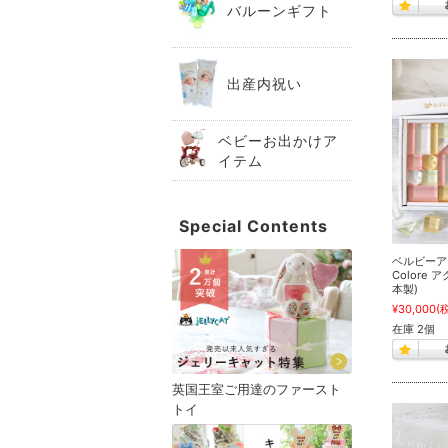
バルーンギフト
出産内祝い
ベビーお出かけア
イテム
Special Contents
ベルビーアンフ
Colore
本製)
¥30,000
(
在庫 2個
英国王室ご用達のファースト
トイ