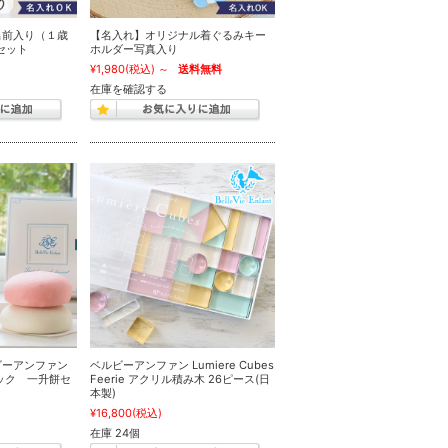
名前入り（１歳
【名入れ】オリジナル着ぐるみキー
袋セット
ホルダー写真入り
¥1,980
(税込)
～
送料無料
在庫を確認する
ビーアンファン
ベルビーアンファン Lumiere Cubes
ック 一升餅セ
Feerie アクリル積み木 26ピース(日
本製)
¥16,800
(税込)
在庫 24個