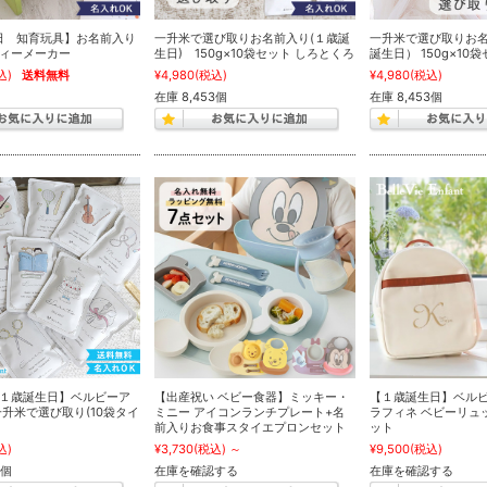
日 知育玩具】お名前入り
一升米で選び取りお名前入り(１歳誕
一升米で選び取りお
ィーメーカー
生日) 150g×10袋セット しろとくろ
誕生日） 150g×10
込)
送料無料
¥4,980
(税込)
¥4,980
(税込)
在庫 8,453個
在庫 8,453個
１歳誕生日】ベルビーア
【出産祝い ベビー食器】ミッキー・
【１歳誕生日】ベル
一升米で選び取り(10袋タイ
ミニー アイコンランチプレート+名
ラフィネ ベビーリュ
前入りお食事スタイエプロンセット
ット
込)
¥3,730
(税込)
～
¥9,500
(税込)
3個
在庫を確認する
在庫を確認する