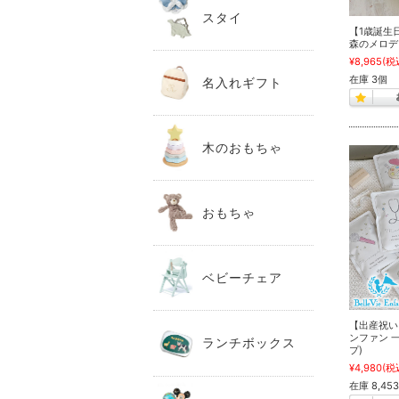
スタイ
【1歳誕生
森のメロデ
¥8,965
(税
在庫 3個
名入れギフト
木のおもちゃ
おもちゃ
ベビーチェア
【出産祝い
ンファン 
ランチボックス
プ)
¥4,980
(税
在庫 8,45