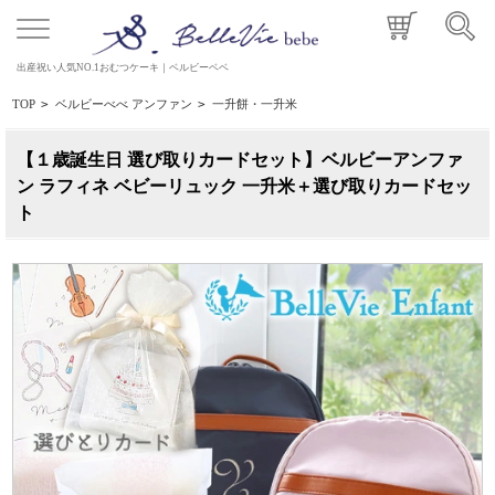
出産祝い人気NO.1おむつケーキ｜ベルビーベベ
TOP
>
ベルビーべべ アンファン
>
一升餅・一升米
【１歳誕生日 選び取りカードセット】ベルビーアンファ
ン ラフィネ ベビーリュック 一升米＋選び取りカードセッ
ト