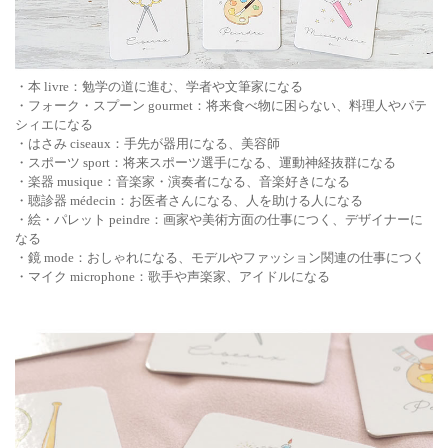
・本 livre：勉学の道に進む、学者や文筆家になる
・フォーク・スプーン gourmet：将来食べ物に困らない、料理人やパテ
シィエになる
・はさみ ciseaux：手先が器用になる、美容師
・スポーツ sport：将来スポーツ選手になる、運動神経抜群になる
・楽器 musique：音楽家・演奏者になる、音楽好きになる
・聴診器 médecin：お医者さんになる、人を助ける人になる
・絵・パレット peindre：画家や美術方面の仕事につく、デザイナーに
なる
・鏡 mode：おしゃれになる、モデルやファッション関連の仕事につく
・マイク microphone：歌手や声楽家、アイドルになる