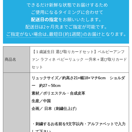
【１歳誕生日 選び取りカードセット】ベルビーアンフ
商品名
ァン ラフィネ ベビーリュック 一升米＋選び取りカード
セット
リュックサイズ／約高さ21×幅18×マチ6cm ショルダ
ー 約27～50cm
素材／ポリエステル・合成皮革
生産／中国
企画／ 日本（刺繍仕上げ）
・刺繍するお名前を9文字以内・アルファベットで入力
して下さい。