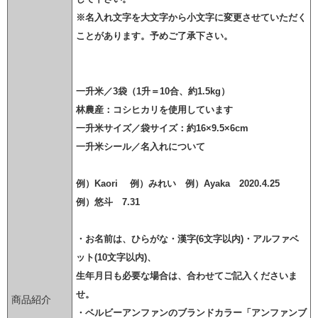
※名入れ文字を大文字から小文字に変更させていただく
ことがあります。予めご了承下さい。
一升米
／3袋（1升＝10合、約1.5kg）
林農産：コシヒカリを使用しています
一升米サイズ
／袋サイズ：約16×9.5×6cm
一升米シール
／名入れについて
例）Kaori 例）みれい 例）Ayaka 2020.4.25
例）悠斗 7.31
・お名前は、ひらがな・漢字(6文字以内)・アルファベ
ット(10文字以内)、
生年月日も必要な場合は、合わせてご記入くださいま
せ。
商品紹介
・ベルビーアンファンのブランドカラー「アンファンブ