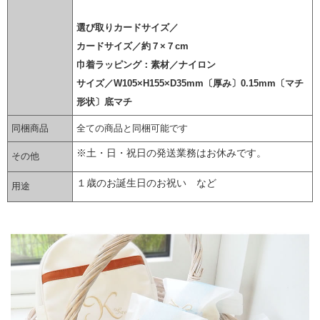
選び取りカードサイズ
／
カードサイズ／約７×７cm
巾着ラッピング：素材／ナイロン
サイズ／W105×H155×D35mm〔厚み〕0.15mm〔マチ
形状〕底マチ
同梱商品
全ての商品と同梱可能です
※土・日・祝日の発送業務はお休みです。
その他
１歳のお誕生日のお祝い など
用途
▼ 商品説明の続きを見る ▼