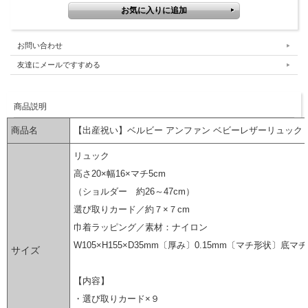
お問い合わせ
友達にメールですすめる
商品説明
商品名
【出産祝い】ベルビー アンファン ベビーレザーリュック
リュック
高さ20×幅16×マチ5cm
（ショルダー 約26～47cm）
選び取りカード／約７×７cm
巾着ラッピング／素材：ナイロン
W105×H155×D35mm〔厚み〕0.15mm〔マチ形状〕底マチ
サイズ
【内容】
・選び取りカード×９