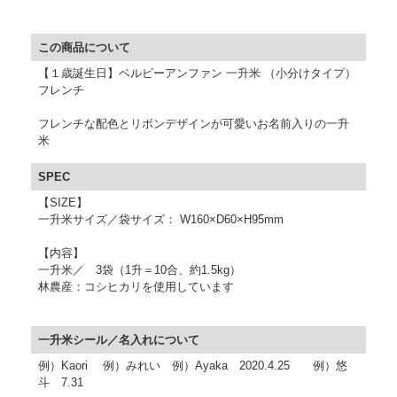
この商品について
【１歳誕生日】ベルビーアンファン 一升米 （小分けタイプ）
フレンチ
フレンチな配色とリボンデザインが可愛いお名前入りの一升
米
SPEC
【SIZE】
一升米サイズ／袋サイズ： W160×D60×H95mm
【内容】
一升米／ 3袋（1升＝10合、約1.5kg）
林農産：コシヒカリを使用しています
一升米シール／名入れについて
例）Kaori 例）みれい 例）Ayaka 2020.4.25 例）悠
斗 7.31