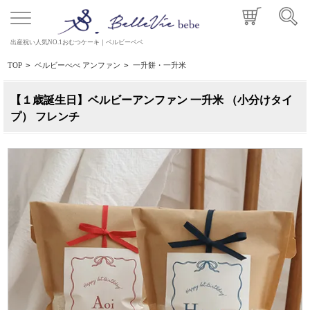
出産祝い人気NO.1おむつケーキ｜ベルビーベベ
TOP
>
ベルビーべべ アンファン
>
一升餅・一升米
【１歳誕生日】ベルビーアンファン 一升米 （小分けタイ
プ） フレンチ