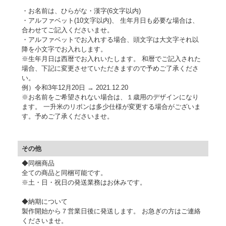
・お名前は、ひらがな・漢字(6文字以内)
・アルファベット(10文字以内)、 生年月日も必要な場合は、
合わせてご記入くださいませ。
・アルファベットでお入れする場合、頭文字は大文字それ以
降を小文字でお入れします。
※生年月日は西暦でお入れいたします。
和暦でご記入された
場合、下記に変更させていただきますので予めご了承くださ
い。
例）令和3年12月20日 → 2021.12.20
※お名前をご希望されない場合は、１歳用のデザインになり
ます。
一升米のリボンは多少仕様が変更する場合がございま
す。予めご了承くださいませ。
その他
◆同梱商品
全ての商品と同梱可能です。
※土・日・祝日の発送業務はお休みです。
◆納期について
製作開始から７営業日後に発送します。 お急ぎの方はご連絡
くださいませ。