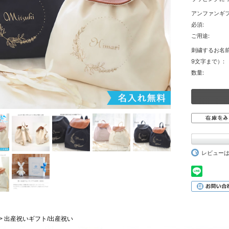
アンファンギ
必須:
ご用途:
刺繍するお名
9文字まで）:
数量:
レビュー
Vie > 出産祝いギフト/出産祝い