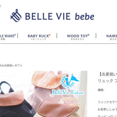
ベ
入れ出産祝いギフト
【出産祝い
リュック 
価格:
リュックカラ
お名前ししゅう
ラッピングにつ