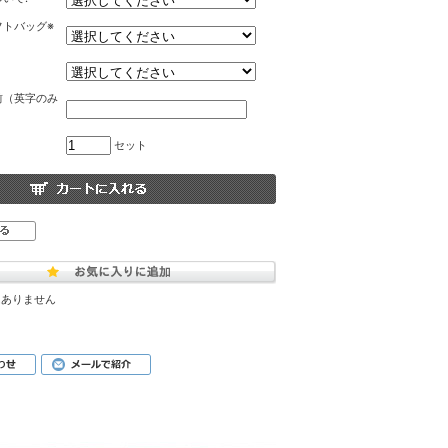
フトバッグ※
前（英字のみ
セット
はありません