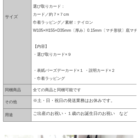
選び取りカード：
カード／約７×７cm
サイズ
巾着ラッピング／素材：ナイロン
W105×H155×D35mm〔厚み〕0.15mm〔マチ形状〕底マチ
【内容】
・選び取りカード×９
・表紙バーズデーカード×１ ・説明カード×２
・巾着ラッピング
同梱商品
全ての商品と同梱可能です
※土・日・祝日の発送業務はお休みです。
その他
ご出産のお祝い・１歳のお誕生日のお祝い など
用途
▼ 商品説明の続きを見る ▼