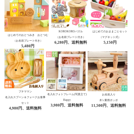
KOROKOROパズル
はじめてのおままごとセット
はじめてのおとつみき おとつむ
（お名前プレート付き）
（マグネット式）
（お名前プレート付き）
6,280円、送料無料
5,150円
5,480円
プチママン
名入れフォトフレーム(写真立て)
お名前入り
名入れスプーン＆フォークお食事
Happy
木's 乗用ポッポ
セット
3,980円、送料無料
11,500円、送料無料
4,980円、送料無料