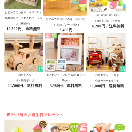
はじめてのつみ木「キリコロ」
KOROKOROパズル
感動の全ピース名入れバージョ
はじめてのおとつみき おとつむ
（お名前プレート付き）
ン（桐箱付）
（お名前プレート付き）
6,280円、送料無料
10,500円、送料無料
5,480円
お名前入り
名入れフォトフレーム(写真立て)
お名前プレート付き
木's 乗用ポッポ
Happy
ウォーカー＆ライド
11,500円、送料無料
3,980円、送料無料
11,000円、送料無料