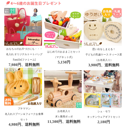
おもちゃのお片づけにも・・・
思い出をしまえる！
はじめてのおままごとセット
名入れ オリジナルトートバッグ
子どもの乳歯ケース ティース君
（マグネット式）
Famille[ファミーユ]
（お名前入り）
5,150円
7,980円、送料無料
3,980円、送料無料
プチママン
お名前入り
シェ・モワ
名入れスプーン＆フォークお食事
木's 乗用ポッポ
キッチンウェアギフトセット
セット
11,500円、送料無料
2,180円
4,980円、送料無料