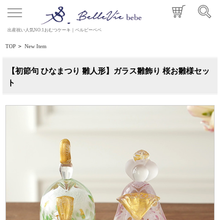
出産祝い人気NO.1おむつケーキ｜ベルビーベベ
TOP
>
New Item
【初節句 ひなまつり 雛人形】ガラス雛飾り 桜お雛様セッ
ト