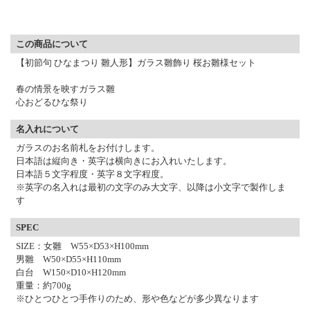
▼ 商品説明の続きを見る ▼
この商品について
【初節句 ひなまつり 雛人形】ガラス雛飾り 桜お雛様セット
春の情景を映すガラス雛
心おどるひな祭り
名入れについて
ガラスのお名前札をお付けします。
日本語は縦向き・英字は横向きにお入れいたします。
日本語５文字程度・英字８文字程度。
※英字の名入れは最初の文字のみ大文字、以降は小文字で製作しま
す
SPEC
SIZE：女雛 W55×D53×H100mm
男雛 W50×D55×H110mm
白台 W150×D10×H120mm
重量：約700g
※ひとつひとつ手作りのため、形や色などが多少異なります